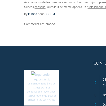
Assurez-vous de les prendre avec vous : fourrures, bijoux, pie
Sur ces
conseils
, faites tout de même appel à un
professionnel
By
D.Dine
pour
SODEM
Comments are closed.
CONT
28
logo du site So
demenagement. Bleu du
Fr
stress avant le
déménagement, vert pour
0
l’espoir et orange pour la
chaleur et la convivialité
0