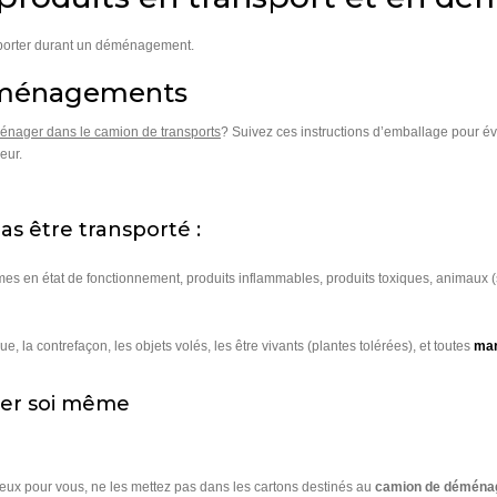
sporter durant un déménagement.
déménagements
énager dans le camion de transports
? Suivez ces instructions d’emballage pour évi
eur.
s être transporté :
mes en état de fonctionnement, produits inflammables, produits toxiques, animaux 
gue, la contrefaçon, les objets volés, les être vivants (plantes tolérées), et toutes
mar
rter soi même
eux pour vous, ne les mettez pas dans les cartons destinés au
camion de déména