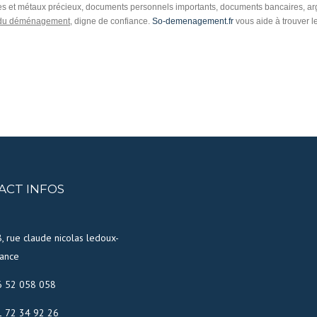
rres et métaux précieux, documents personnels importants, documents bancaires, a
 du déménagement
, digne de confiance.
So-demenagement.fr
vous aide à trouver 
ACT INFOS
, rue claude nicolas ledoux-
ance
6 52 058 058
1 72 34 92 26