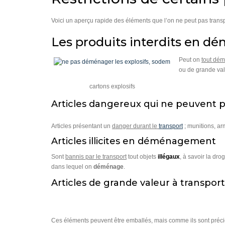
Voici un aperçu rapide des éléments que l’on ne peut pas tran
Les produits interdits en 
Peut on
tout dém
ou de grande val
cartons explosifs
Articles dangereux qui ne peuvent pa
Articles présentant un
danger durant le
transport
; munitions, ar
Articles illicites en déménagement
Sont
bannis par le transport
tout objets
illégaux
, à savoir la dro
dans lequel on
déménage
.
Articles de grande valeur à transpo
Ces éléments peuvent être emballés, mais comme ils sont préci