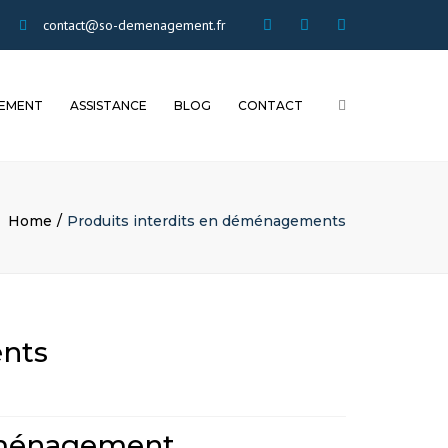
×
twitter
Facebook
Instagram
contact@so-demenagement.fr
sodem
sodem
Sodemenageme
Search
EMENT
ASSISTANCE
BLOG
CONTACT
T
AIDE
DÉMÉNAGEMENT SEUL
QUI SOMMES NOUS
INFORMATIONS
DEMENAGER AVEC UN
PARTENAIRES
DE
PRO
SUBVENTIONS
Home
Produits interdits en déménagements
REFERENCEMENT SEO
OLUME
ET DÉMÉNAGEMENT
SOCIETE ET ACTUALITÉ
TUTORIELS
ents
déménagement