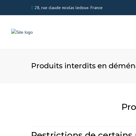
28, rue claude nicolas ledoux- France
Produits interdits en dém
Pro
Restrictions de certain