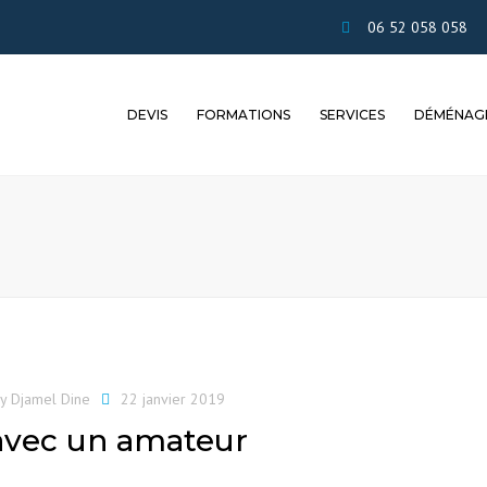
06 52 058 058
DEVIS
FORMATIONS
SERVICES
DÉMÉNAG
ESTIMATIF EN LIGNE
FORMATION
POUR LES
CHANGEMEN
WEBMARKETING
PROFESSIONNELS
LOGEMENT
ESTIMATION A DOMICILE
DIGITAL POUR SITE DE
POUR LES PARTICULIERS
TRANSFERTS 
DÉMÉNAGEURS
ESTIMATION SUR
BUREAUX
MESURE
CRÉATEURS
ENTREPRISE
CALCUL DE V
by
Djamel Dine
22 janvier 2019
avec un amateur