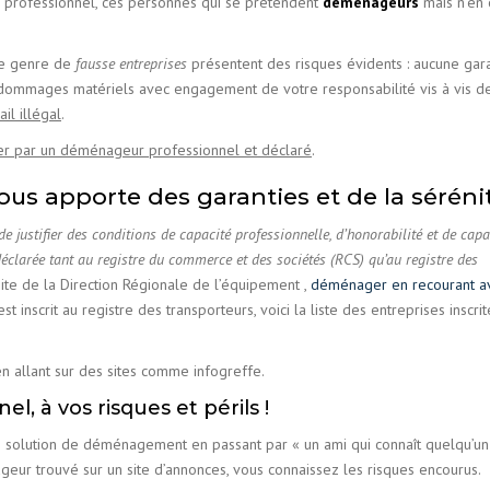
 professionnel, ces personnes qui se prétendent
déménageurs
mais n’en 
ce genre de
fausse entreprises
présentent des risques évidents : aucune gar
 dommages matériels avec engagement de votre responsabilité vis à vis des
ail illégal
.
ser par un déménageur professionnel et déclaré
.
ous apporte des garanties et de la séréni
 justifier des conditions de capacité professionnelle, d’honorabilité et de capa
 déclarée tant au registre du commerce et des sociétés (RCS) qu’au registre des
 site de la Direction Régionale de l’équipement ,
déménager en recourant a
 inscrit au registre des transporteurs, voici la liste des entreprises inscrit
 en allant sur des sites comme infogreffe.
 à vos risques et périls !
 solution de déménagement en passant par « un ami qui connaît quelqu’un 
ur trouvé sur un site d’annonces, vous connaissez les risques encourus.