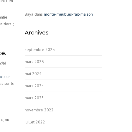
ont rien
Baya
dans
monte-meubles-fait-maison
antie
 tiers ;
Archives
septembre 2025
té.
mars 2025
cité
mai 2024
vec un
es sur le
mars 2024
mars 2023
novembre 2022
», ou
juillet 2022