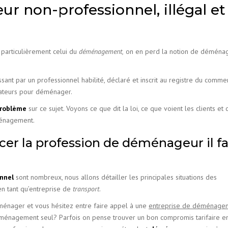
r non-professionnel, illégal et
 particulièrement celui du
déménagement,
on en perd la notion de déména
ssant par un professionnel habilité, déclaré et inscrit au registre du comme
amateurs pour déménager.
roblème
sur ce sujet. Voyons ce que dit la loi, ce que voient les clients e
ménagement.
rcer la profession de déménageur il f
nnel
sont nombreux, nous allons détailler les principales situations des
n tant qu’entreprise de
transport
.
ménager et vous hésitez entre faire appel à une
entreprise de déménage
éménagement seul? Parfois on pense trouver un bon compromis tarifaire e