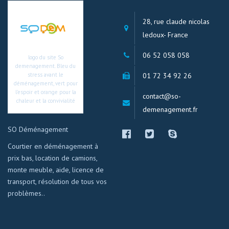
28, rue claude nicolas
ledoux- France
06 52 058 058
logo du site So
demenagement. Bleu du
01 72 34 92 26
stress avant le
déménagement, vert pour
l’espoir et orange pour la
contact@so-
chaleur et la convivialité
demenagement.fr
SO Déménagement
Courtier en déménagement à
prix bas, location de camions,
monte meuble, aide, licence de
transport, résolution de tous vos
problèmes..