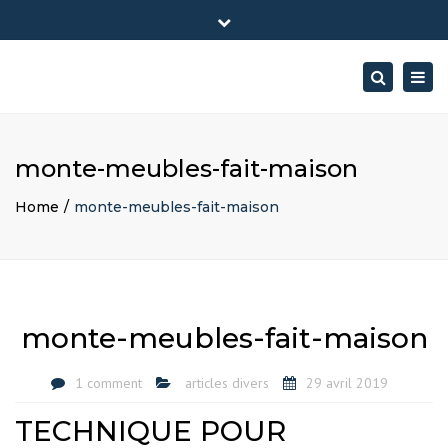
×
28, rue claude nicolas ledoux- France
Close
06 52 058 058
contact@so-demenagement.fr
top
Togg
Search
bar
twitter
Facebook
Instagram
navig
sodem
sodem
Sodemenagement
monte-meubles-fait-maison
Home
monte-meubles-fait-maison
monte-meubles-fait-maison
1 comment
articles divers
29 avril 2019
TECHNIQUE POUR