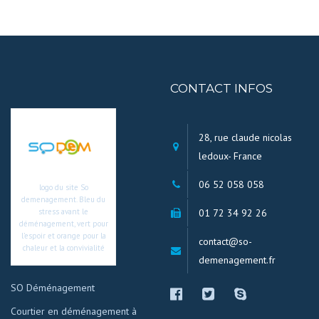
CONTACT INFOS
28, rue claude nicolas
ledoux- France
06 52 058 058
logo du site So
demenagement. Bleu du
01 72 34 92 26
stress avant le
déménagement, vert pour
l’espoir et orange pour la
contact@so-
chaleur et la convivialité
demenagement.fr
SO Déménagement
Courtier en déménagement à