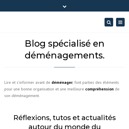
×
28, rue claude nicolas ledoux- France
Close
06 52 058 058
contact@so-demenagement.fr
top
Togg
Search
bar
twitter
Facebook
Instagram
navig
sodem
sodem
Sodemenagement
Blog spécialisé en
déménagements.
Lire et s’informer avant de
déménager
, font parties des éléments
pour une bonne organisation et une meilleure
compréhension
de
son déménagement.
Réflexions, tutos et actualités
autour du monde du