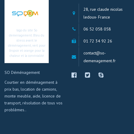
28, rue claude nicolas
ledoux- France
06 52 058 058
logo du site So
demenagement. Bleu du
01 72 34 92 26
stress avant le
déménagement, vert pour
l’espoir et orange pour la
contact@so-
chaleur et la convivialité
demenagement.fr
SO Déménagement
Courtier en déménagement à
prix bas, location de camions,
monte meuble, aide, licence de
transport, résolution de tous vos
problèmes..