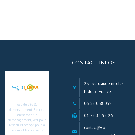
CONTACT INFOS
28, rue claude nicolas
ledoux- France
06 52 058 058
logo du site So
demenagement. Bleu du
01 72 34 92 26
stress avant le
déménagement, vert pour
l’espoir et orange pour la
contact@so-
chaleur et la convivialité