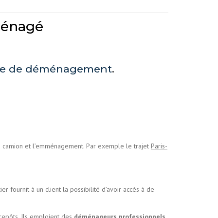
éménagé
ce de déménagement
.
du camion et l’emménagement. Par exemple le trajet
Paris-
r fournit à un client la possibilité d’avoir accès à de
repôts. Ils emploient des
déménageurs professionnels