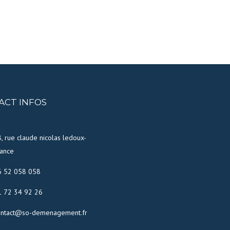
ACT INFOS
, rue claude nicolas ledoux-
ance
6 52 058 058
1 72 34 92 26
ontact@so-demenagement.fr