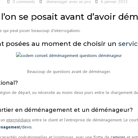
0 comments
demenager avec un pro
6 janvier 2015
 l’on se posait avant d’avoir d
 qui peut poser beaucoup d’interrogations.
nt posées au moment de choisir un
servi
Beaucoup de questions avant de déménager.
ional?
région de départ, ou nécessite au moins deux jours entre le chargement 
 courtier en déménagement et un déménageur?
 un
intermédiaire
entre le client et l’entreprise de déménagement. Le courtie
enagemen
t/devis
.
 capacités opérationnelles et logistiques, avec une flotte de
camions
et ent