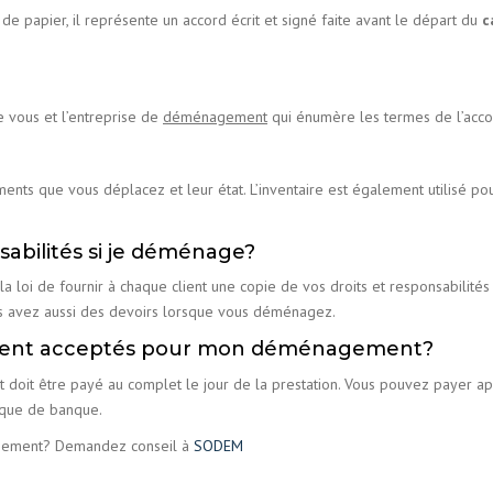
 papier, il représente un accord écrit et signé faite avant le départ du
c
re vous et l’entreprise de
déménagement
qui énumère les termes de l’accord 
léments que vous déplacez et leur état. L’inventaire est également utilisé p
sabilités si je déménage?
loi de fournir à chaque client une copie de vos droits et responsabilités 
s avez aussi des devoirs lorsque vous déménagez.
ement acceptés pour mon déménagement?
oit être payé au complet le jour de la prestation. Vous pouvez payer ap
èque de banque.
agement? Demandez conseil à
SODEM