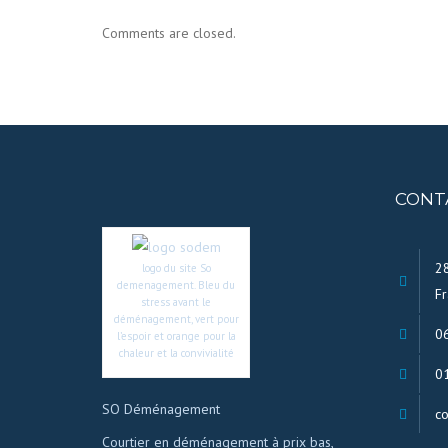
Comments are closed.
CONT
28
logo du site So
demenagement. Bleu du
Fr
stress avant le
déménagement, vert pour
0
l’espoir et orange pour la
chaleur et la convivialité
0
SO Déménagement
c
Courtier en déménagement à prix bas,