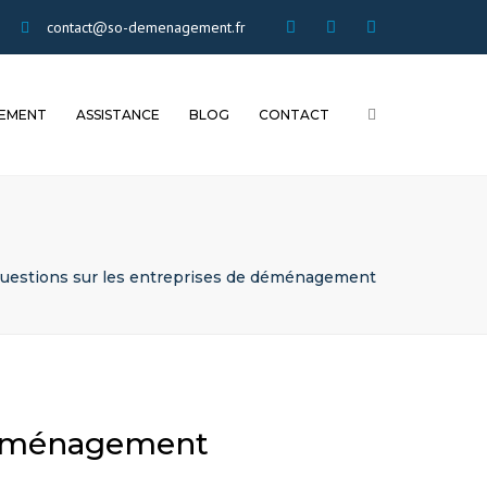
×
twitter
Facebook
Instagram
contact@so-demenagement.fr
sodem
sodem
Sodemenageme
Search
EMENT
ASSISTANCE
BLOG
CONTACT
T
AIDE
DÉMÉNAGEMENT SEUL
QUI SOMMES NOUS
INFORMATIONS
DEMENAGER AVEC UN
PARTENAIRES
DE
PRO
SUBVENTIONS
REFERENCEMENT SEO
OLUME
ET DÉMÉNAGEMENT
questions sur les entreprises de déménagement
SOCIETE ET ACTUALITÉ
TUTORIELS
 déménagement